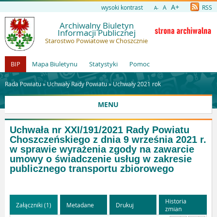
A+
wysoki kontrast
A
RSS
A-
Archiwalny Biuletyn
Informacji Publicznej
Starostwo Powiatowe w Choszcznie
BIP
Mapa Biuletynu
Statystyki
Pomoc
Rada Powiatu »
Uchwały Rady Powiatu
»
Uchwały 2021 rok
MENU
Uchwała nr XXI/191/2021 Rady Powiatu
Choszczeńskiego z dnia 9 września 2021 r.
w sprawie wyrażenia zgody na zawarcie
umowy o świadczenie usług w zakresie
publicznego transportu zbiorowego
Historia
Załączniki (1)
Metadane
Drukuj
zmian