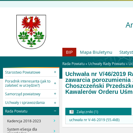
Ar
BIP
Mapa Biuletynu
Statys
Rada Powiatu »
Uchwały Rady Powiatu
»
Uc
Starostwo Powiatowe
Uchwała nr V/46/2019 R
zawarcia porozumienia 
Poradnik interesanta (jak to
Choszczeński Przedszk
załatwić w urzędzie?)
Kawalerów Orderu Uśmi
Samorząd powiatowy
Uchwały i sprawozdania
Rada Powiatu
Załączniki (1)
uchwała nr V-46-2019 (55.4kB)
Kadencja 2018-2023
System eSesja dla