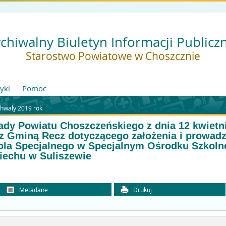
chiwalny Biuletyn Informacji Publicz
Starostwo Powiatowe w Choszcznie
tyki
Pomoc
hwały 2019 rok
ady Powiatu Choszczeńskiego z dnia 12 kwietni
z Gminą Recz dotyczącego założenia i prowadz
ola Specjalnego w Specjalnym Ośrodku Szko
echu w Suliszewie
Metadane
Drukuj