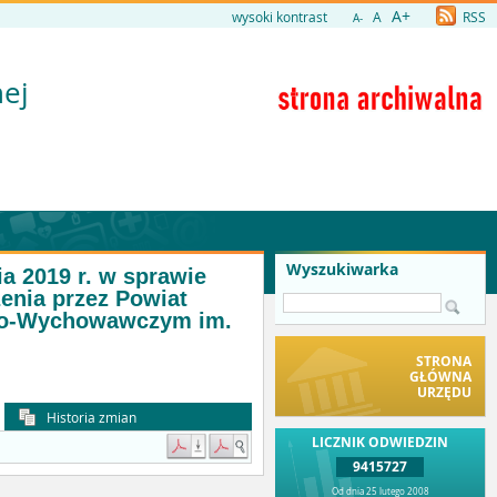
A+
wysoki kontrast
A
RSS
A-
nej
Wyszukiwarka
a 2019 r. w sprawie
enia przez Powiat
lno-Wychowawczym im.
STRONA
GŁÓWNA
URZĘDU
Historia zmian
LICZNIK ODWIEDZIN
9415727
Od dnia 25 lutego 2008