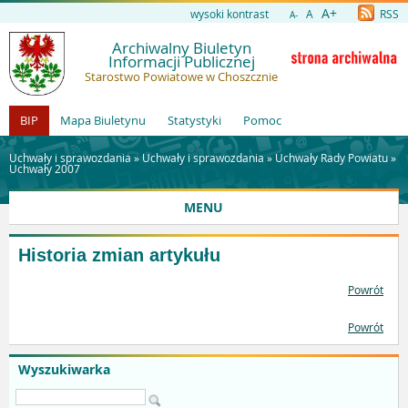
A+
wysoki kontrast
A
RSS
A-
Archiwalny Biuletyn
Informacji Publicznej
Starostwo Powiatowe w Choszcznie
BIP
Mapa Biuletynu
Statystyki
Pomoc
Uchwały i sprawozdania »
Uchwały i sprawozdania
»
Uchwały Rady Powiatu
»
Uchwały 2007
MENU
Historia zmian artykułu
Powrót
Powrót
Wyszukiwarka