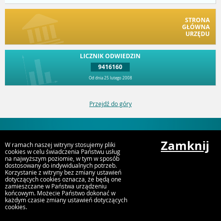
STRONA
GŁÓWNA
URZĘDU
LICZNIK ODWIEDZIN
9416160
Od dnia 25 lutego 2008
Przejdź do góry
Starostwo Powiatowe w Choszcznie ul. Nadbrzeżna 2, 73-200 Choszczno
Zamknij
e-mail: starosta@powiatchoszczno.pl Tel.: 095 748 89 31 NIP 594-14-26-515
W ramach naszej witryny stosujemy pliki
cookies w celu świadczenia Państwu usług
na najwyższym poziomie, w tym w sposób
dostosowany do indywidualnych potrzeb.
Korzystanie z witryny bez zmiany ustawień
dotyczących cookies oznacza, że będą one
zamieszczane w Państwa urządzeniu
końcowym. Możecie Państwo dokonać w
każdym czasie zmiany ustawień dotyczących
cookies.