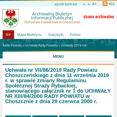
A+
wysoki kontrast
A
RSS
A-
Archiwalny Biuletyn
Informacji Publicznej
Starostwo Powiatowe w Choszcznie
BIP
Mapa Biuletynu
Statystyki
Pomoc
Rada Powiatu »
Uchwały Rady Powiatu
»
Uchwały 2019 rok
MENU
Uchwała nr VII/86/2019 Rady Powiatu
Choszczeńskiego z dnia 11 września 2019
r. w sprawie zmiany Regulaminu
Społecznej Straży Rybackiej,
stanowiącego załącznik nr 1 do UCHWAŁY
NR XIII/84/2000 RADY POWIATU w
Choszcznie z dnia 29 czerwca 2000 r.